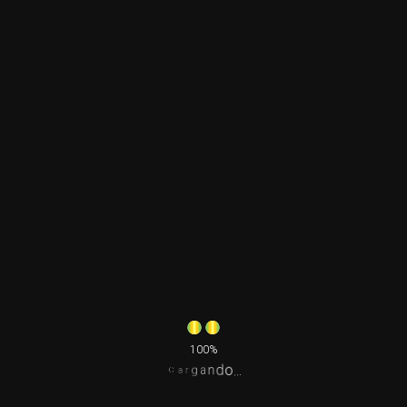
Obligatorio
Nombre de usuario o correo electrónico
*
Obligatorio
Contraseña
*
Recuérdame
Acceder
¿Olvidaste la contraseña?
100%
.
.
.
o
d
n
a
g
r
a
C